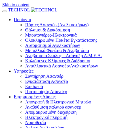
Skip to content
TECHNOL
Προϊόντα
Πόρτες Ασανσέρ (Ανελκυστήρων)
Θάλαμοι & Διακόσμηση
Μπουτονιέρες-Ηλεκτρονικά
Ολοκληρωμένα Πακέτα Εγκατάστασης
Αυτοματισμοί Ανελκυστήρων
Μεταλλικά Φρεάτια & Αναβατόρια
Αναβατόρια Σκάλας – Ασανσέρ Α.Μ.Ε.Α.
Κυλιόμενες Κλίμακες & Διάδρομοι
Ανταλλακτικά Ασανσέρ/Ανελκυστήρων
Υπηρεσίες
Συντήρηση Ασανσέρ
Εγκατάσταση Ασανσέρ
Επισκευή
Πιστοποίηση Ασανσέρ
Εφαρμοσμένες Λύσεις
Απογραφή & Ηλεκτρονικό Μητρώο
Αναβάθμιση παλαιού ασανσέρ
Απομακρυσμένη διαχείριση
Ηλεκτρονική πληρωμή
Νομοθεσία
Λεξικό Ανελκυστήρα