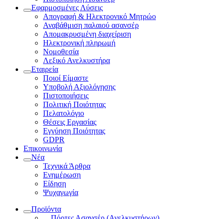
Εφαρμοσμένες Λύσεις
Απογραφή & Ηλεκτρονικό Μητρώο
Αναβάθμιση παλαιού ασανσέρ
Απομακρυσμένη διαχείριση
Ηλεκτρονική πληρωμή
Νομοθεσία
Λεξικό Ανελκυστήρα
Εταιρεία
Ποιοί Είμαστε
Υποβολή Αξιολόγησης
Πιστοποιήσεις
Πολιτική Ποιότητας
Πελατολόγιο
Θέσεις Εργασίας
Εγγύηση Ποιότητας
GDPR
Επικοινωνία
Νέα
Τεχνικά Άρθρα
Ενημέρωση
Είδηση
Ψυχαγωγία
Προϊόντα
Πόρτες Ασανσέρ (Ανελκυστήρων)