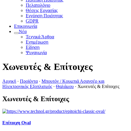
Πελατολόγιο
Θέσεις Εργασίας
Εγγύηση Ποιότητας
GDPR
Επικοινωνία
Νέα
Τεχνικά Άρθρα
Ενημέρωση
Είδηση
Ψυχαγωγία
Χωνευτές & Επίτοιχες
Αρχική
·
Προϊόντα
·
Μπουτόν / Κουμπιά Ασανσέρ και
Ηλεκτρονικός Εξοπλισμός
·
Θαλάμου
·
Χωνευτές & Επίτοιχες
Χωνευτές & Επίτοιχες
Επίτοιχη Oval