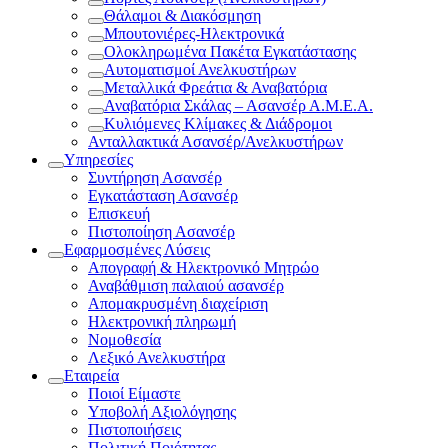
Θάλαμοι & Διακόσμηση
Μπουτονιέρες-Ηλεκτρονικά
Ολοκληρωμένα Πακέτα Εγκατάστασης
Αυτοματισμοί Ανελκυστήρων
Μεταλλικά Φρεάτια & Αναβατόρια
Αναβατόρια Σκάλας – Ασανσέρ Α.Μ.Ε.Α.
Κυλιόμενες Κλίμακες & Διάδρομοι
Ανταλλακτικά Ασανσέρ/Ανελκυστήρων
Υπηρεσίες
Συντήρηση Ασανσέρ
Εγκατάσταση Ασανσέρ
Επισκευή
Πιστοποίηση Ασανσέρ
Εφαρμοσμένες Λύσεις
Απογραφή & Ηλεκτρονικό Μητρώο
Αναβάθμιση παλαιού ασανσέρ
Απομακρυσμένη διαχείριση
Ηλεκτρονική πληρωμή
Νομοθεσία
Λεξικό Ανελκυστήρα
Εταιρεία
Ποιοί Είμαστε
Υποβολή Αξιολόγησης
Πιστοποιήσεις
Πολιτική Ποιότητας