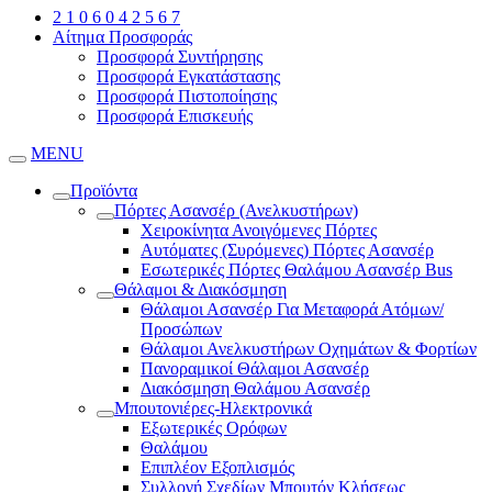
2 1 0 6 0 4 2 5 6 7
Αίτημα Προσφοράς
Προσφορά Συντήρησης
Προσφορά Εγκατάστασης
Προσφορά Πιστοποίησης
Προσφορά Επισκευής
MENU
Προϊόντα
Πόρτες Ασανσέρ (Ανελκυστήρων)
Χειροκίνητα Ανοιγόμενες Πόρτες
Αυτόματες (Συρόμενες) Πόρτες Ασανσέρ
Εσωτερικές Πόρτες Θαλάμου Ασανσέρ Bus
Θάλαμοι & Διακόσμηση
Θάλαμοι Ασανσέρ Για Μεταφορά Ατόμων/
Προσώπων
Θάλαμοι Ανελκυστήρων Οχημάτων & Φορτίων
Πανοραμικοί Θάλαμοι Ασανσέρ
Διακόσμηση Θαλάμου Ασανσέρ
Μπουτονιέρες-Ηλεκτρονικά
Εξωτερικές Ορόφων
Θαλάμου
Επιπλέον Εξοπλισμός
Συλλογή Σχεδίων Μπουτόν Κλήσεως