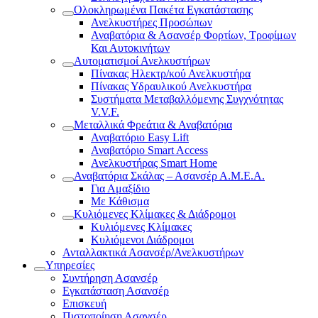
Ολοκληρωμένα Πακέτα Εγκατάστασης
Ανελκυστήρες Προσώπων
Αναβατόρια & Ασανσέρ Φορτίων, Τροφίμων
Και Αυτοκινήτων
Αυτοματισμοί Ανελκυστήρων
Πίνακας Ηλεκτρ/κού Ανελκυστήρα
Πίνακας Υδραυλικού Ανελκυστήρα
Συστήματα Μεταβαλλόμενης Συγχνότητας
V.V.F.
Μεταλλικά Φρεάτια & Αναβατόρια
Αναβατόριο Easy Lift
Αναβατόριο Smart Access
Ανελκυστήρας Smart Home
Αναβατόρια Σκάλας – Ασανσέρ Α.Μ.Ε.Α.
Για Αμαξίδιο
Με Κάθισμα
Κυλιόμενες Κλίμακες & Διάδρομοι
Κυλιόμενες Κλίμακες
Κυλιόμενοι Διάδρομοι
Ανταλλακτικά Ασανσέρ/Ανελκυστήρων
Υπηρεσίες
Συντήρηση Ασανσέρ
Εγκατάσταση Ασανσέρ
Επισκευή
Πιστοποίηση Ασανσέρ