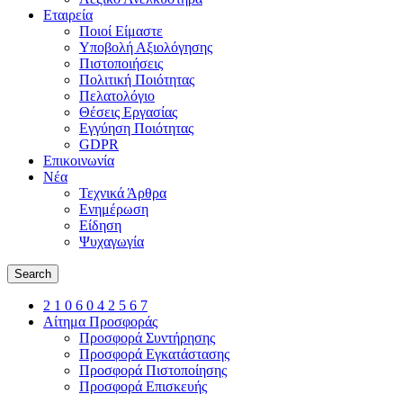
Εταιρεία
Ποιοί Είμαστε
Υποβολή Αξιολόγησης
Πιστοποιήσεις
Πολιτική Ποιότητας
Πελατολόγιο
Θέσεις Εργασίας
Εγγύηση Ποιότητας
GDPR
Επικοινωνία
Νέα
Τεχνικά Άρθρα
Ενημέρωση
Είδηση
Ψυχαγωγία
Search
2 1 0 6 0 4 2 5 6 7
Αίτημα Προσφοράς
Προσφορά Συντήρησης
Προσφορά Εγκατάστασης
Προσφορά Πιστοποίησης
Προσφορά Επισκευής