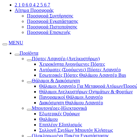
2 1 0 6 0 4 2 5 6 7
Αίτημα Προσφοράς
Προσφορά Συντήρησης
Προσφορά Εγκατάστασης
Προσφορά Πιστοποίησης
Προσφορά Επισκευής
MENU
Προϊόντα
Πόρτες Ασανσέρ (Ανελκυστήρων)
Χειροκίνητα Ανοιγόμενες Πόρτες
Αυτόματες (Συρόμενες) Πόρτες Ασανσέρ
Εσωτερικές Πόρτες Θαλάμου Ασανσέρ Bus
Θάλαμοι & Διακόσμηση
Θάλαμοι Ασανσέρ Για Μεταφορά Ατόμων/Προσ
Θάλαμοι Ανελκυστήρων Οχημάτων & Φορτίων
Πανοραμικοί Θάλαμοι Ασανσέρ
Διακόσμηση Θαλάμου Ασανσέρ
Μπουτονιέρες-Ηλεκτρονικά
Εξωτερικές Ορόφων
Θαλάμου
Επιπλέον Εξοπλισμός
Συλλογή Σχεδίων Μπουτόν Κλήσεως
Ολοκληρωμένα Πακέτα Εγκατάστασης