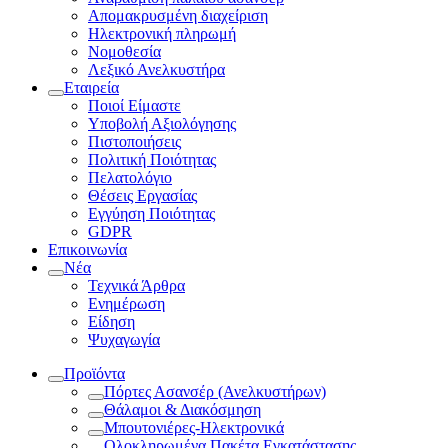
Απομακρυσμένη διαχείριση
Ηλεκτρονική πληρωμή
Νομοθεσία
Λεξικό Ανελκυστήρα
Εταιρεία
Ποιοί Είμαστε
Υποβολή Αξιολόγησης
Πιστοποιήσεις
Πολιτική Ποιότητας
Πελατολόγιο
Θέσεις Εργασίας
Εγγύηση Ποιότητας
GDPR
Επικοινωνία
Νέα
Τεχνικά Άρθρα
Ενημέρωση
Είδηση
Ψυχαγωγία
Προϊόντα
Πόρτες Ασανσέρ (Ανελκυστήρων)
Θάλαμοι & Διακόσμηση
Μπουτονιέρες-Ηλεκτρονικά
Ολοκληρωμένα Πακέτα Εγκατάστασης