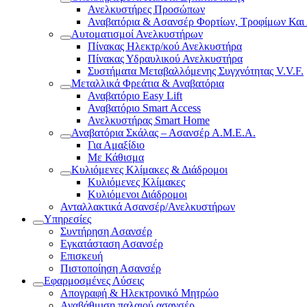
Ανελκυστήρες Προσώπων
Αναβατόρια & Ασανσέρ Φορτίων, Τροφίμων Και
Αυτοματισμοί Ανελκυστήρων
Πίνακας Ηλεκτρ/κού Ανελκυστήρα
Πίνακας Υδραυλικού Ανελκυστήρα
Συστήματα Μεταβαλλόμενης Συγχνότητας V.V.F.
Μεταλλικά Φρεάτια & Αναβατόρια
Αναβατόριο Easy Lift
Αναβατόριο Smart Access
Ανελκυστήρας Smart Home
Αναβατόρια Σκάλας – Ασανσέρ Α.Μ.Ε.Α.
Για Αμαξίδιο
Με Κάθισμα
Κυλιόμενες Κλίμακες & Διάδρομοι
Κυλιόμενες Κλίμακες
Κυλιόμενοι Διάδρομοι
Ανταλλακτικά Ασανσέρ/Ανελκυστήρων
Υπηρεσίες
Συντήρηση Ασανσέρ
Εγκατάσταση Ασανσέρ
Επισκευή
Πιστοποίηση Ασανσέρ
Εφαρμοσμένες Λύσεις
Απογραφή & Ηλεκτρονικό Μητρώο
Αναβάθμιση παλαιού ασανσέρ