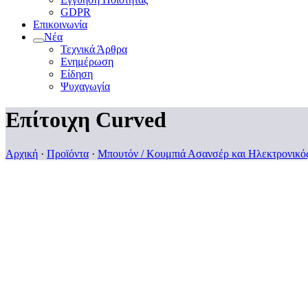
GDPR
Επικοινωνία
Νέα
Τεχνικά Άρθρα
Ενημέρωση
Είδηση
Ψυχαγωγία
Επίτοιχη Curved
Αρχική
·
Προϊόντα
·
Μπουτόν / Κουμπιά Ασανσέρ και Ηλεκτρονικό