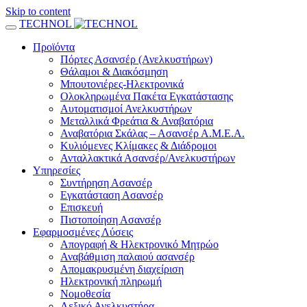
Skip to content
TECHNOL
Προϊόντα
Πόρτες Ασανσέρ (Ανελκυστήρων)
Θάλαμοι & Διακόσμηση
Μπουτονιέρες-Ηλεκτρονικά
Ολοκληρωμένα Πακέτα Εγκατάστασης
Αυτοματισμοί Ανελκυστήρων
Μεταλλικά Φρεάτια & Αναβατόρια
Αναβατόρια Σκάλας – Ασανσέρ Α.Μ.Ε.Α.
Κυλιόμενες Κλίμακες & Διάδρομοι
Ανταλλακτικά Ασανσέρ/Ανελκυστήρων
Υπηρεσίες
Συντήρηση Ασανσέρ
Εγκατάσταση Ασανσέρ
Επισκευή
Πιστοποίηση Ασανσέρ
Εφαρμοσμένες Λύσεις
Απογραφή & Ηλεκτρονικό Μητρώο
Αναβάθμιση παλαιού ασανσέρ
Απομακρυσμένη διαχείριση
Ηλεκτρονική πληρωμή
Νομοθεσία
Λεξικό Ανελκυστήρα