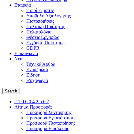
Εταιρεία
Ποιοί Είμαστε
Υποβολή Αξιολόγησης
Πιστοποιήσεις
Πολιτική Ποιότητας
Πελατολόγιο
Θέσεις Εργασίας
Εγγύηση Ποιότητας
GDPR
Επικοινωνία
Νέα
Τεχνικά Άρθρα
Ενημέρωση
Είδηση
Ψυχαγωγία
Search
2 1 0 6 0 4 2 5 6 7
Αίτημα Προσφοράς
Προσφορά Συντήρησης
Προσφορά Εγκατάστασης
Προσφορά Πιστοποίησης
Προσφορά Επισκευής