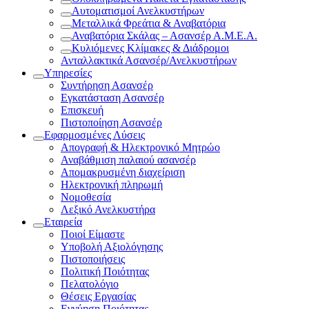
Αυτοματισμοί Ανελκυστήρων
Μεταλλικά Φρεάτια & Αναβατόρια
Αναβατόρια Σκάλας – Ασανσέρ Α.Μ.Ε.Α.
Κυλιόμενες Κλίμακες & Διάδρομοι
Ανταλλακτικά Ασανσέρ/Ανελκυστήρων
Υπηρεσίες
Συντήρηση Ασανσέρ
Εγκατάσταση Ασανσέρ
Επισκευή
Πιστοποίηση Ασανσέρ
Εφαρμοσμένες Λύσεις
Απογραφή & Ηλεκτρονικό Μητρώο
Αναβάθμιση παλαιού ασανσέρ
Απομακρυσμένη διαχείριση
Ηλεκτρονική πληρωμή
Νομοθεσία
Λεξικό Ανελκυστήρα
Εταιρεία
Ποιοί Είμαστε
Υποβολή Αξιολόγησης
Πιστοποιήσεις
Πολιτική Ποιότητας
Πελατολόγιο
Θέσεις Εργασίας
Εγγύηση Ποιότητας