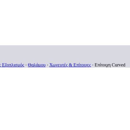
ς Εξοπλισμός
·
Θαλάμου
·
Χωνευτές & Επίτοιχες
·
Επίτοιχη Curved