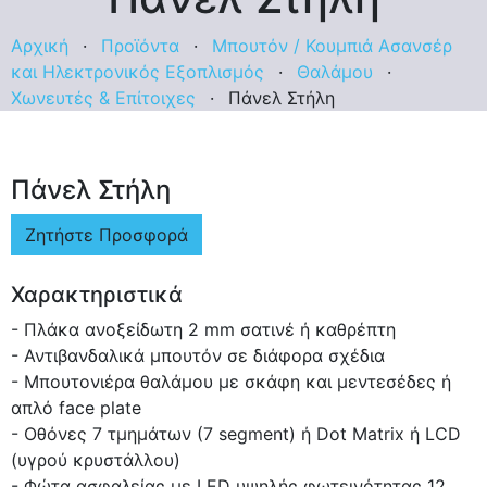
Αρχική
·
Προϊόντα
·
Μπουτόν / Κουμπιά Ασανσέρ
και Ηλεκτρονικός Εξοπλισμός
·
Θαλάμου
·
Χωνευτές & Επίτοιχες
·
Πάνελ Στήλη
Πάνελ Στήλη
Ζητήστε Προσφορά
Χαρακτηριστικά
- Πλάκα ανοξείδωτη 2 mm σατινέ ή καθρέπτη
- Αντιβανδαλικά μπουτόν σε διάφορα σχέδια
- Μπουτονιέρα θαλάμου με σκάφη και μεντεσέδες ή
απλό face plate
- Οθόνες 7 τμημάτων (7 segment) ή Dot Matrix ή LCD
(υγρού κρυστάλλου)
- Φώτα ασφαλείας με LED υψηλής φωτεινότητας 12