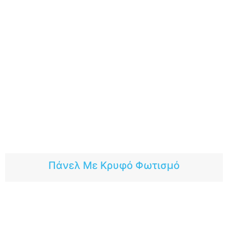
Πάνελ Με Κρυφό Φωτισμό