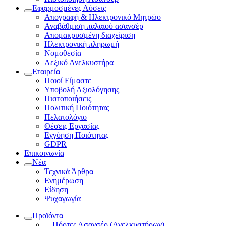
Εφαρμοσμένες Λύσεις
Απογραφή & Ηλεκτρονικό Μητρώο
Αναβάθμιση παλαιού ασανσέρ
Απομακρυσμένη διαχείριση
Ηλεκτρονική πληρωμή
Νομοθεσία
Λεξικό Ανελκυστήρα
Εταιρεία
Ποιοί Είμαστε
Υποβολή Αξιολόγησης
Πιστοποιήσεις
Πολιτική Ποιότητας
Πελατολόγιο
Θέσεις Εργασίας
Εγγύηση Ποιότητας
GDPR
Επικοινωνία
Νέα
Τεχνικά Άρθρα
Ενημέρωση
Είδηση
Ψυχαγωγία
Προϊόντα
Πόρτες Ασανσέρ (Ανελκυστήρων)