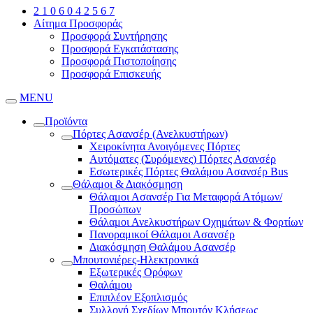
2 1 0 6 0 4 2 5 6 7
Αίτημα Προσφοράς
Προσφορά Συντήρησης
Προσφορά Εγκατάστασης
Προσφορά Πιστοποίησης
Προσφορά Επισκευής
MENU
Προϊόντα
Πόρτες Ασανσέρ (Ανελκυστήρων)
Χειροκίνητα Ανοιγόμενες Πόρτες
Αυτόματες (Συρόμενες) Πόρτες Ασανσέρ
Εσωτερικές Πόρτες Θαλάμου Ασανσέρ Bus
Θάλαμοι & Διακόσμηση
Θάλαμοι Ασανσέρ Για Μεταφορά Ατόμων/
Προσώπων
Θάλαμοι Ανελκυστήρων Οχημάτων & Φορτίων
Πανοραμικοί Θάλαμοι Ασανσέρ
Διακόσμηση Θαλάμου Ασανσέρ
Μπουτονιέρες-Ηλεκτρονικά
Εξωτερικές Ορόφων
Θαλάμου
Επιπλέον Εξοπλισμός
Συλλογή Σχεδίων Μπουτόν Κλήσεως