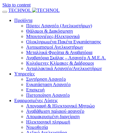
Skip to content
TECHNOL
Προϊόντα
Πόρτες Ασανσέρ (Ανελκυστήρων)
Θάλαμοι & Διακόσμηση
Μπουτονιέρες-Ηλεκτρονικά
Ολοκληρωμένα Πακέτα Εγκατάστασης
Αυτοματισμοί Ανελκυστήρων
Μεταλλικά Φρεάτια & Αναβατόρια
Αναβατόρια Σκάλας – Ασανσέρ Α.Μ.Ε.Α.
Κυλιόμενες Κλίμακες & Διάδρομοι
Ανταλλακτικά Ασανσέρ/Ανελκυστήρων
Υπηρεσίες
Συντήρηση Ασανσέρ
Εγκατάσταση Ασανσέρ
Επισκευή
Πιστοποίηση Ασανσέρ
Εφαρμοσμένες Λύσεις
Απογραφή & Ηλεκτρονικό Μητρώο
Αναβάθμιση παλαιού ασανσέρ
Απομακρυσμένη διαχείριση
Ηλεκτρονική πληρωμή
Νομοθεσία
Λεξικό Ανελκυστήρα