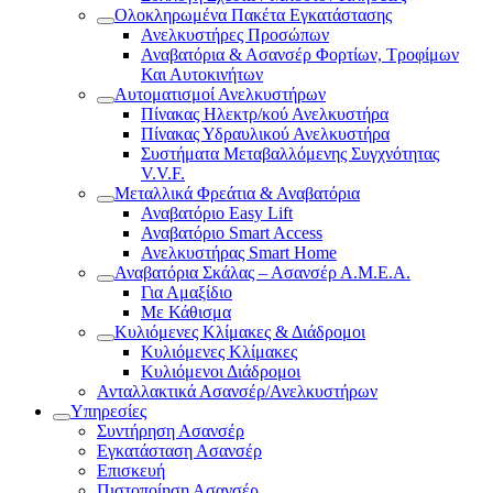
Ολοκληρωμένα Πακέτα Εγκατάστασης
Ανελκυστήρες Προσώπων
Αναβατόρια & Ασανσέρ Φορτίων, Τροφίμων
Και Αυτοκινήτων
Αυτοματισμοί Ανελκυστήρων
Πίνακας Ηλεκτρ/κού Ανελκυστήρα
Πίνακας Υδραυλικού Ανελκυστήρα
Συστήματα Μεταβαλλόμενης Συγχνότητας
V.V.F.
Μεταλλικά Φρεάτια & Αναβατόρια
Αναβατόριο Easy Lift
Αναβατόριο Smart Access
Ανελκυστήρας Smart Home
Αναβατόρια Σκάλας – Ασανσέρ Α.Μ.Ε.Α.
Για Αμαξίδιο
Με Κάθισμα
Κυλιόμενες Κλίμακες & Διάδρομοι
Κυλιόμενες Κλίμακες
Κυλιόμενοι Διάδρομοι
Ανταλλακτικά Ασανσέρ/Ανελκυστήρων
Υπηρεσίες
Συντήρηση Ασανσέρ
Εγκατάσταση Ασανσέρ
Επισκευή
Πιστοποίηση Ασανσέρ