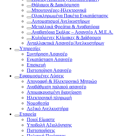
Θάλαμοι & Διακόσμηση
Μπουτονιέρες-Ηλεκτρονικά
Ολοκληρωμένα Πακέτα Εγκατάστασης
Αυτοματισμοί Ανελκυστήρων
Μεταλλικά Φρεάτια & Αναβατόρια
Αναβατόρια Σκάλας – Ασανσέρ Α.Μ.Ε.Α.
Κυλιόμενες Κλίμακες & Διάδρομοι
Ανταλλακτικά Ασανσέρ/Ανελκυστήρων
Υπηρεσίες
Συντήρηση Ασανσέρ
Εγκατάσταση Ασανσέρ
Επισκευή
Πιστοποίηση Ασανσέρ
Εφαρμοσμένες Λύσεις
Απογραφή & Ηλεκτρονικό Μητρώο
Αναβάθμιση παλαιού ασανσέρ
Απομακρυσμένη διαχείριση
Ηλεκτρονική πληρωμή
Νομοθεσία
Λεξικό Ανελκυστήρα
Εταιρεία
Ποιοί Είμαστε
Υποβολή Αξιολόγησης
Πιστοποιήσεις
Πολιτική Ποιότητας