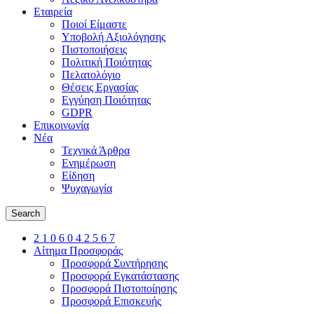
Εταιρεία
Ποιοί Είμαστε
Υποβολή Αξιολόγησης
Πιστοποιήσεις
Πολιτική Ποιότητας
Πελατολόγιο
Θέσεις Εργασίας
Εγγύηση Ποιότητας
GDPR
Επικοινωνία
Νέα
Τεχνικά Άρθρα
Ενημέρωση
Είδηση
Ψυχαγωγία
Search
2 1 0 6 0 4 2 5 6 7
Αίτημα Προσφοράς
Προσφορά Συντήρησης
Προσφορά Εγκατάστασης
Προσφορά Πιστοποίησης
Προσφορά Επισκευής