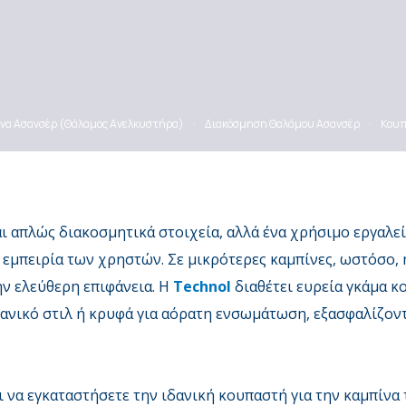
να Ασανσέρ (Θάλαμος Ανελκυστήρα)
·
Διακόσμηση Θαλάμου Ασανσέρ
·
Κουπ
ι απλώς διακοσμητικά στοιχεία, αλλά ένα χρήσιμο εργαλείο
 εμπειρία των χρηστών. Σε μικρότερες καμπίνες, ωστόσο, 
ν ελεύθερη επιφάνεια. Η
Technol
διαθέτει ευρεία γκάμα 
ανικό στιλ ή κρυφά για αόρατη ενσωμάτωση, εξασφαλίζοντ
και να εγκαταστήσετε την ιδανική κουπαστή για την καμπίνα