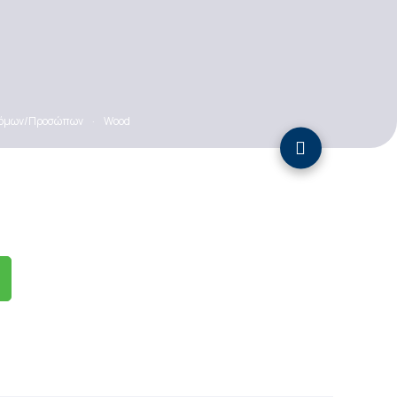
Ατόμων/Προσώπων
·
Wood