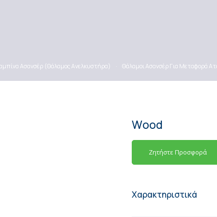
αμπίνα Ασανσέρ (Θάλαμος Ανελκυστήρα)
·
Θάλαμοι Ασανσέρ Για Μεταφορά 
Wood
Ζητήστε Προσφορά
Χαρακτηριστικά