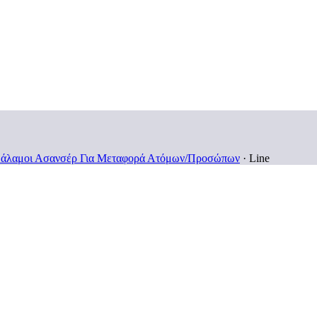
άλαμοι Ασανσέρ Για Μεταφορά Ατόμων/Προσώπων
·
Line