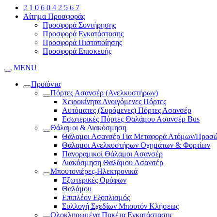
2 1 0 6 0 4 2 5 6 7
Αίτημα Προσφοράς
Προσφορά Συντήρησης
Προσφορά Εγκατάστασης
Προσφορά Πιστοποίησης
Προσφορά Επισκευής
MENU
Προϊόντα
Πόρτες Ασανσέρ (Ανελκυστήρων)
Χειροκίνητα Ανοιγόμενες Πόρτες
Αυτόματες (Συρόμενες) Πόρτες Ασανσέρ
Εσωτερικές Πόρτες Θαλάμου Ασανσέρ Bus
Θάλαμοι & Διακόσμηση
Θάλαμοι Ασανσέρ Για Μεταφορά Ατόμων/Προσ
Θάλαμοι Ανελκυστήρων Οχημάτων & Φορτίων
Πανοραμικοί Θάλαμοι Ασανσέρ
Διακόσμηση Θαλάμου Ασανσέρ
Μπουτονιέρες-Ηλεκτρονικά
Εξωτερικές Ορόφων
Θαλάμου
Επιπλέον Εξοπλισμός
Συλλογή Σχεδίων Μπουτόν Κλήσεως
Ολοκληρωμένα Πακέτα Εγκατάστασης