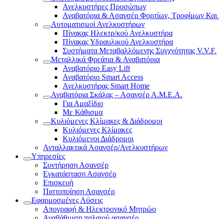
Ανελκυστήρες Προσώπων
Αναβατόρια & Ασανσέρ Φορτίων, Τροφίμων Και
Αυτοματισμοί Ανελκυστήρων
Πίνακας Ηλεκτρ/κού Ανελκυστήρα
Πίνακας Υδραυλικού Ανελκυστήρα
Συστήματα Μεταβαλλόμενης Συγχνότητας V.V.F.
Μεταλλικά Φρεάτια & Αναβατόρια
Αναβατόριο Easy Lift
Αναβατόριο Smart Access
Ανελκυστήρας Smart Home
Αναβατόρια Σκάλας – Ασανσέρ Α.Μ.Ε.Α.
Για Αμαξίδιο
Με Κάθισμα
Κυλιόμενες Κλίμακες & Διάδρομοι
Κυλιόμενες Κλίμακες
Κυλιόμενοι Διάδρομοι
Ανταλλακτικά Ασανσέρ/Ανελκυστήρων
Υπηρεσίες
Συντήρηση Ασανσέρ
Εγκατάσταση Ασανσέρ
Επισκευή
Πιστοποίηση Ασανσέρ
Εφαρμοσμένες Λύσεις
Απογραφή & Ηλεκτρονικό Μητρώο
Αναβάθμιση παλαιού ασανσέρ