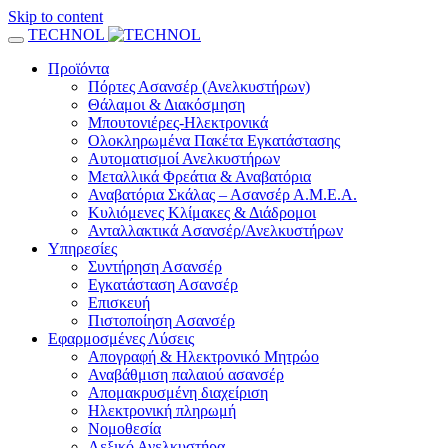
Skip to content
TECHNOL
Προϊόντα
Πόρτες Ασανσέρ (Ανελκυστήρων)
Θάλαμοι & Διακόσμηση
Μπουτονιέρες-Ηλεκτρονικά
Ολοκληρωμένα Πακέτα Εγκατάστασης
Αυτοματισμοί Ανελκυστήρων
Μεταλλικά Φρεάτια & Αναβατόρια
Αναβατόρια Σκάλας – Ασανσέρ Α.Μ.Ε.Α.
Κυλιόμενες Κλίμακες & Διάδρομοι
Ανταλλακτικά Ασανσέρ/Ανελκυστήρων
Υπηρεσίες
Συντήρηση Ασανσέρ
Εγκατάσταση Ασανσέρ
Επισκευή
Πιστοποίηση Ασανσέρ
Εφαρμοσμένες Λύσεις
Απογραφή & Ηλεκτρονικό Μητρώο
Αναβάθμιση παλαιού ασανσέρ
Απομακρυσμένη διαχείριση
Ηλεκτρονική πληρωμή
Νομοθεσία
Λεξικό Ανελκυστήρα