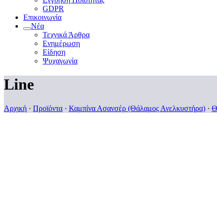
GDPR
Επικοινωνία
Νέα
Τεχνικά Άρθρα
Ενημέρωση
Είδηση
Ψυχαγωγία
Line
Αρχική
·
Προϊόντα
·
Καμπίνα Ασανσέρ (Θάλαμος Ανελκυστήρα)
·
Θ