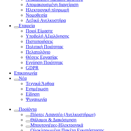
Απομακρυσμένη διαχείριση
Ηλεκτρονική πληρωμή
Νομοθεσία
Λεξικό Ανελκυστήρα
Εταιρεία
Ποιοί Είμαστε
Υποβολή Αξιολόγησης
Πιστοποιήσεις
Πολιτική Ποιότητας
Πελατολόγιο
Θέσεις Εργασίας
Εγγύηση Ποιότητας
GDPR
Επικοινωνία
Νέα
Τεχνικά Άρθρα
Ενημέρωση
Είδηση
Ψυχαγωγία
Προϊόντα
Πόρτες Ασανσέρ (Ανελκυστήρων)
Θάλαμοι & Διακόσμηση
Μπουτονιέρες-Ηλεκτρονικά
Ολοκληρωμένα Πακέτα Εγκατάστασης