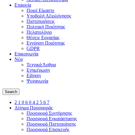
Εταιρεία
Ποιοί Είμαστε
Υποβολή Αξιολόγησης
Πιστοποιήσεις
Πολιτική Ποιότητας
Πελατολόγιο
Θέσεις Εργασίας
Εγγύηση Ποιότητας
GDPR
Επικοινωνία
Νέα
Τεχνικά Άρθρα
Ενημέρωση
Είδηση
Ψυχαγωγία
Search
2 1 0 6 0 4 2 5 6 7
Αίτημα Προσφοράς
Προσφορά Συντήρησης
Προσφορά Εγκατάστασης
Προσφορά Πιστοποίησης
Προσφορά Επισκευής