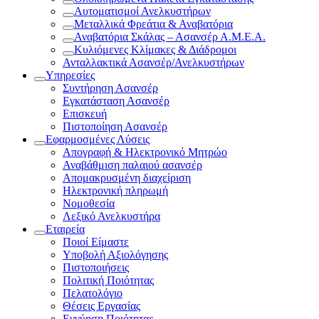
Αυτοματισμοί Ανελκυστήρων
Μεταλλικά Φρεάτια & Αναβατόρια
Αναβατόρια Σκάλας – Ασανσέρ Α.Μ.Ε.Α.
Κυλιόμενες Κλίμακες & Διάδρομοι
Ανταλλακτικά Ασανσέρ/Ανελκυστήρων
Υπηρεσίες
Συντήρηση Ασανσέρ
Εγκατάσταση Ασανσέρ
Επισκευή
Πιστοποίηση Ασανσέρ
Εφαρμοσμένες Λύσεις
Απογραφή & Ηλεκτρονικό Μητρώο
Αναβάθμιση παλαιού ασανσέρ
Απομακρυσμένη διαχείριση
Ηλεκτρονική πληρωμή
Νομοθεσία
Λεξικό Ανελκυστήρα
Εταιρεία
Ποιοί Είμαστε
Υποβολή Αξιολόγησης
Πιστοποιήσεις
Πολιτική Ποιότητας
Πελατολόγιο
Θέσεις Εργασίας
Εγγύηση Ποιότητας