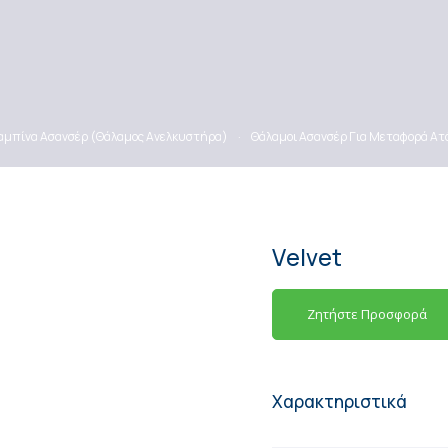
αμπίνα Ασανσέρ (Θάλαμος Ανελκυστήρα)
·
Θάλαμοι Ασανσέρ Για Μεταφορά 
Velvet
Ζητήστε Προσφορά
Χαρακτηριστικά