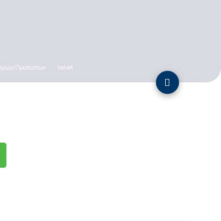
Ατόμων/Προσώπων
·
Velvet