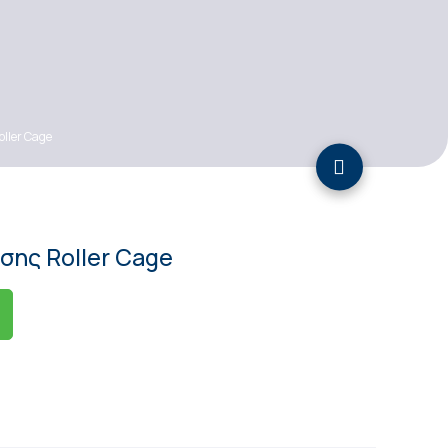
ller Cage
ης Roller Cage