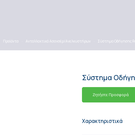
Προϊόντα
·
Ανταλλακτικά Ασανσέρ/Ανελκυστήρων
·
Σύστημα Οδήγησης Ro
Σύστημα Οδήγησ
Ζητήστε Προσφορά
Χαρακτηριστικά