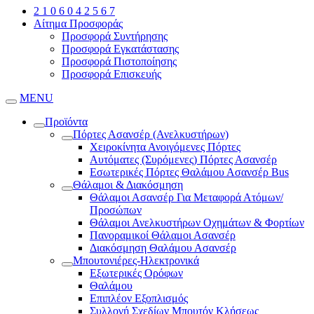
2 1 0 6 0 4 2 5 6 7
Αίτημα Προσφοράς
Προσφορά Συντήρησης
Προσφορά Εγκατάστασης
Προσφορά Πιστοποίησης
Προσφορά Επισκευής
MENU
Προϊόντα
Πόρτες Ασανσέρ (Ανελκυστήρων)
Χειροκίνητα Ανοιγόμενες Πόρτες
Αυτόματες (Συρόμενες) Πόρτες Ασανσέρ
Εσωτερικές Πόρτες Θαλάμου Ασανσέρ Bus
Θάλαμοι & Διακόσμηση
Θάλαμοι Ασανσέρ Για Μεταφορά Ατόμων/
Προσώπων
Θάλαμοι Ανελκυστήρων Οχημάτων & Φορτίων
Πανοραμικοί Θάλαμοι Ασανσέρ
Διακόσμηση Θαλάμου Ασανσέρ
Μπουτονιέρες-Ηλεκτρονικά
Εξωτερικές Ορόφων
Θαλάμου
Επιπλέον Εξοπλισμός
Συλλογή Σχεδίων Μπουτόν Κλήσεως