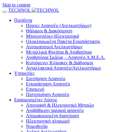
Skip to content
TECHNOL
Προϊόντα
Πόρτες Ασανσέρ (Ανελκυστήρων)
Θάλαμοι & Διακόσμηση
Μπουτονιέρες-Ηλεκτρονικά
Ολοκληρωμένα Πακέτα Εγκατάστασης
Αυτοματισμοί Ανελκυστήρων
Μεταλλικά Φρεάτια & Αναβατόρια
Αναβατόρια Σκάλας – Ασανσέρ Α.Μ.Ε.Α.
Κυλιόμενες Κλίμακες & Διάδρομοι
Ανταλλακτικά Ασανσέρ/Ανελκυστήρων
Υπηρεσίες
Συντήρηση Ασανσέρ
Εγκατάσταση Ασανσέρ
Επισκευή
Πιστοποίηση Ασανσέρ
Εφαρμοσμένες Λύσεις
Απογραφή & Ηλεκτρονικό Μητρώο
Αναβάθμιση παλαιού ασανσέρ
Απομακρυσμένη διαχείριση
Ηλεκτρονική πληρωμή
Νομοθεσία
Λεξικό Ανελκυστήρα