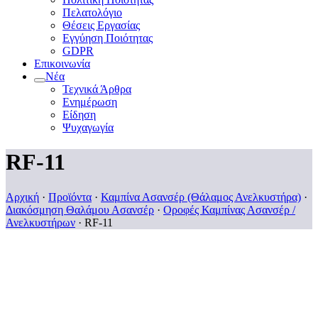
Πελατολόγιο
Θέσεις Εργασίας
Εγγύηση Ποιότητας
GDPR
Επικοινωνία
Νέα
Τεχνικά Άρθρα
Ενημέρωση
Είδηση
Ψυχαγωγία
RF-11
Αρχική
·
Προϊόντα
·
Καμπίνα Ασανσέρ (Θάλαμος Ανελκυστήρα)
·
Διακόσμηση Θαλάμου Ασανσέρ
·
Οροφές Καμπίνας Ασανσέρ /
Ανελκυστήρων
·
RF-11