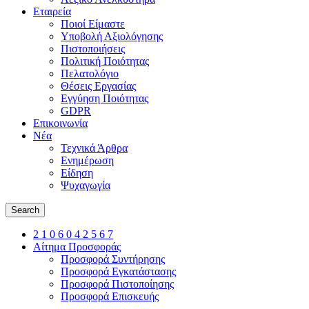
Εταιρεία
Ποιοί Είμαστε
Υποβολή Αξιολόγησης
Πιστοποιήσεις
Πολιτική Ποιότητας
Πελατολόγιο
Θέσεις Εργασίας
Εγγύηση Ποιότητας
GDPR
Επικοινωνία
Νέα
Τεχνικά Άρθρα
Ενημέρωση
Είδηση
Ψυχαγωγία
Search
2 1 0 6 0 4 2 5 6 7
Αίτημα Προσφοράς
Προσφορά Συντήρησης
Προσφορά Εγκατάστασης
Προσφορά Πιστοποίησης
Προσφορά Επισκευής