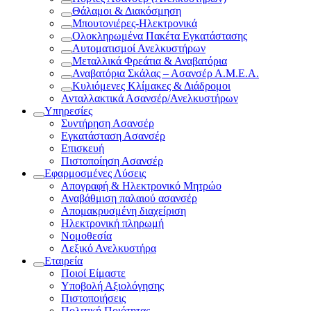
Θάλαμοι & Διακόσμηση
Μπουτονιέρες-Ηλεκτρονικά
Ολοκληρωμένα Πακέτα Εγκατάστασης
Αυτοματισμοί Ανελκυστήρων
Μεταλλικά Φρεάτια & Αναβατόρια
Αναβατόρια Σκάλας – Ασανσέρ Α.Μ.Ε.Α.
Κυλιόμενες Κλίμακες & Διάδρομοι
Ανταλλακτικά Ασανσέρ/Ανελκυστήρων
Υπηρεσίες
Συντήρηση Ασανσέρ
Εγκατάσταση Ασανσέρ
Επισκευή
Πιστοποίηση Ασανσέρ
Εφαρμοσμένες Λύσεις
Απογραφή & Ηλεκτρονικό Μητρώο
Αναβάθμιση παλαιού ασανσέρ
Απομακρυσμένη διαχείριση
Ηλεκτρονική πληρωμή
Νομοθεσία
Λεξικό Ανελκυστήρα
Εταιρεία
Ποιοί Είμαστε
Υποβολή Αξιολόγησης
Πιστοποιήσεις
Πολιτική Ποιότητας