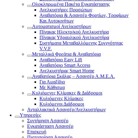
Ολοκληρωμένα Πακέτα Εγκατάστασης
Ανελκυστήρες Προσώπων
Αναβατόρια & Ασανσέρ Φορτίων, Τροφίμων
Και Αυτοκινήτων
Αυτοματισμοί Ανελκυστήρων
Πίνακας Ηλεκτρ/κού Ανελκυστήρα
Πίνακας Υδραυλικού Ανελκυστήρα
Συστήματα Μεταβαλλόμενης Συγχνότητας
V.V.F.
Μεταλλικά Φρεάτια & Αναβατόρια
Αναβατόριο Easy Lift
Αναβατόριο Smart Access
Ανελκυστήρας Smart Home
Αναβατόρια Σκάλας – Ασανσέρ Α.Μ.Ε.Α.
Για Αμαξίδιο
Με Κάθισμα
Κυλιόμενες Κλίμακες & Διάδρομοι
Κυλιόμενες Κλίμακες
Κυλιόμενοι Διάδρομοι
Ανταλλακτικά Ασανσέρ/Ανελκυστήρων
Υπηρεσίες
Συντήρηση Ασανσέρ
Εγκατάσταση Ασανσέρ
Επισκευή
Πιστοποίηση Ασανσέρ