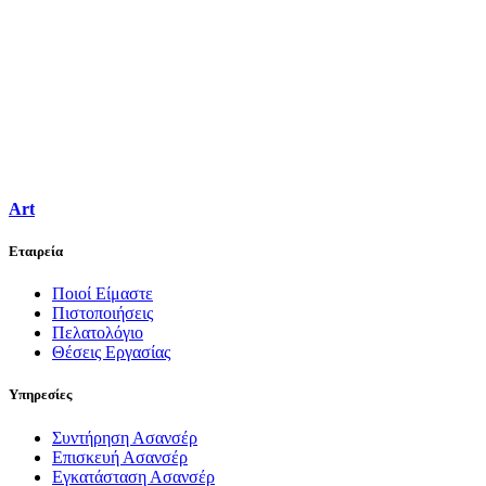
Art
Εταιρεία
Ποιοί Είμαστε
Πιστοποιήσεις
Πελατολόγιο
Θέσεις Εργασίας
Υπηρεσίες
Συντήρηση Ασανσέρ
Επισκευή Ασανσέρ
Εγκατάσταση Ασανσέρ