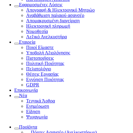
Εφαρμοσμένες Λύσεις
Απογραφή & Ηλεκτρονικό Μητρώο
Αναβάθμιση παλαιού ασανσέρ
Απομακρυσμένη διαχείριση
Ηλεκτρονική πληρωμή
Νομοθεσία
Λεξικό Ανελκυστήρα
Εταιρεία
Ποιοί Είμαστε
Υποβολή Αξιολόγησης
Πιστοποιήσεις
Πολιτική Ποιότητας
Πελατολόγιο
Θέσεις Εργασίας
Εγγύηση Ποιότητας
GDPR
Επικοινωνία
Νέα
Τεχνικά Άρθρα
Ενημέρωση
Είδηση
Ψυχαγωγία
Προϊόντα
Πόρτες Ασανσέρ (Ανελκυστήρων)