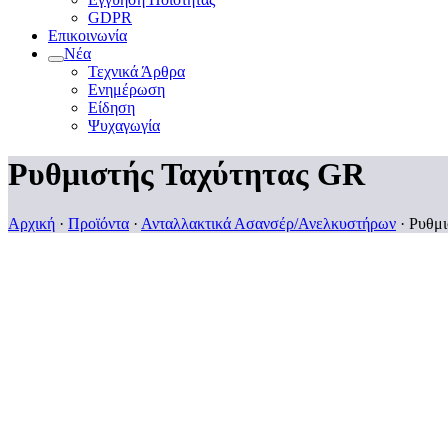
GDPR
Επικοινωνία
Νέα
Τεχνικά Άρθρα
Ενημέρωση
Είδηση
Ψυχαγωγία
Ρυθμιστής Ταχύτητας GR
Αρχική
·
Προϊόντα
·
Ανταλλακτικά Ασανσέρ/Ανελκυστήρων
·
Ρυθμι