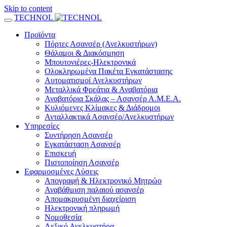
Skip to content
TECHNOL
Προϊόντα
Πόρτες Ασανσέρ (Ανελκυστήρων)
Θάλαμοι & Διακόσμηση
Μπουτονιέρες-Ηλεκτρονικά
Ολοκληρωμένα Πακέτα Εγκατάστασης
Αυτοματισμοί Ανελκυστήρων
Μεταλλικά Φρεάτια & Αναβατόρια
Αναβατόρια Σκάλας – Ασανσέρ Α.Μ.Ε.Α.
Κυλιόμενες Κλίμακες & Διάδρομοι
Ανταλλακτικά Ασανσέρ/Ανελκυστήρων
Υπηρεσίες
Συντήρηση Ασανσέρ
Εγκατάσταση Ασανσέρ
Επισκευή
Πιστοποίηση Ασανσέρ
Εφαρμοσμένες Λύσεις
Απογραφή & Ηλεκτρονικό Μητρώο
Αναβάθμιση παλαιού ασανσέρ
Απομακρυσμένη διαχείριση
Ηλεκτρονική πληρωμή
Νομοθεσία
Λεξικό Ανελκυστήρα