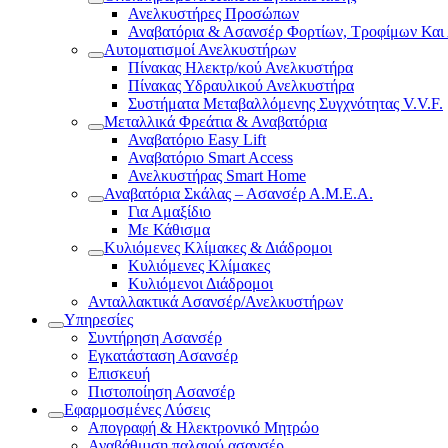
Ανελκυστήρες Προσώπων
Αναβατόρια & Ασανσέρ Φορτίων, Τροφίμων Και
Αυτοματισμοί Ανελκυστήρων
Πίνακας Ηλεκτρ/κού Ανελκυστήρα
Πίνακας Υδραυλικού Ανελκυστήρα
Συστήματα Μεταβαλλόμενης Συγχνότητας V.V.F.
Μεταλλικά Φρεάτια & Αναβατόρια
Αναβατόριο Easy Lift
Αναβατόριο Smart Access
Ανελκυστήρας Smart Home
Αναβατόρια Σκάλας – Ασανσέρ Α.Μ.Ε.Α.
Για Αμαξίδιο
Με Κάθισμα
Κυλιόμενες Κλίμακες & Διάδρομοι
Κυλιόμενες Κλίμακες
Κυλιόμενοι Διάδρομοι
Ανταλλακτικά Ασανσέρ/Ανελκυστήρων
Υπηρεσίες
Συντήρηση Ασανσέρ
Εγκατάσταση Ασανσέρ
Επισκευή
Πιστοποίηση Ασανσέρ
Εφαρμοσμένες Λύσεις
Απογραφή & Ηλεκτρονικό Μητρώο
Αναβάθμιση παλαιού ασανσέρ