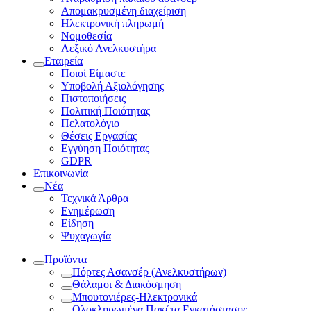
Απομακρυσμένη διαχείριση
Ηλεκτρονική πληρωμή
Νομοθεσία
Λεξικό Ανελκυστήρα
Εταιρεία
Ποιοί Είμαστε
Υποβολή Αξιολόγησης
Πιστοποιήσεις
Πολιτική Ποιότητας
Πελατολόγιο
Θέσεις Εργασίας
Εγγύηση Ποιότητας
GDPR
Επικοινωνία
Νέα
Τεχνικά Άρθρα
Ενημέρωση
Είδηση
Ψυχαγωγία
Προϊόντα
Πόρτες Ασανσέρ (Ανελκυστήρων)
Θάλαμοι & Διακόσμηση
Μπουτονιέρες-Ηλεκτρονικά
Ολοκληρωμένα Πακέτα Εγκατάστασης