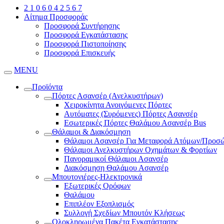
2 1 0 6 0 4 2 5 6 7
Αίτημα Προσφοράς
Προσφορά Συντήρησης
Προσφορά Εγκατάστασης
Προσφορά Πιστοποίησης
Προσφορά Επισκευής
MENU
Προϊόντα
Πόρτες Ασανσέρ (Ανελκυστήρων)
Χειροκίνητα Ανοιγόμενες Πόρτες
Αυτόματες (Συρόμενες) Πόρτες Ασανσέρ
Εσωτερικές Πόρτες Θαλάμου Ασανσέρ Bus
Θάλαμοι & Διακόσμηση
Θάλαμοι Ασανσέρ Για Μεταφορά Ατόμων/Προσ
Θάλαμοι Ανελκυστήρων Οχημάτων & Φορτίων
Πανοραμικοί Θάλαμοι Ασανσέρ
Διακόσμηση Θαλάμου Ασανσέρ
Μπουτονιέρες-Ηλεκτρονικά
Εξωτερικές Ορόφων
Θαλάμου
Επιπλέον Εξοπλισμός
Συλλογή Σχεδίων Μπουτόν Κλήσεως
Ολοκληρωμένα Πακέτα Εγκατάστασης