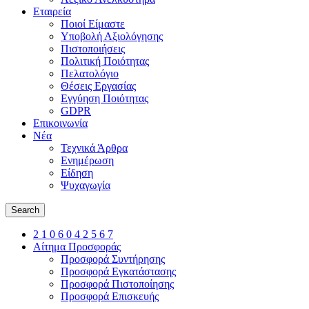
Εταιρεία
Ποιοί Είμαστε
Υποβολή Αξιολόγησης
Πιστοποιήσεις
Πολιτική Ποιότητας
Πελατολόγιο
Θέσεις Εργασίας
Εγγύηση Ποιότητας
GDPR
Επικοινωνία
Νέα
Τεχνικά Άρθρα
Ενημέρωση
Είδηση
Ψυχαγωγία
Search
2 1 0 6 0 4 2 5 6 7
Αίτημα Προσφοράς
Προσφορά Συντήρησης
Προσφορά Εγκατάστασης
Προσφορά Πιστοποίησης
Προσφορά Επισκευής