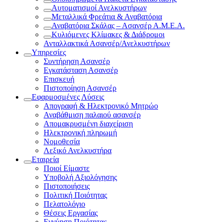
Αυτοματισμοί Ανελκυστήρων
Μεταλλικά Φρεάτια & Αναβατόρια
Αναβατόρια Σκάλας – Ασανσέρ Α.Μ.Ε.Α.
Κυλιόμενες Κλίμακες & Διάδρομοι
Ανταλλακτικά Ασανσέρ/Ανελκυστήρων
Υπηρεσίες
Συντήρηση Ασανσέρ
Εγκατάσταση Ασανσέρ
Επισκευή
Πιστοποίηση Ασανσέρ
Εφαρμοσμένες Λύσεις
Απογραφή & Ηλεκτρονικό Μητρώο
Αναβάθμιση παλαιού ασανσέρ
Απομακρυσμένη διαχείριση
Ηλεκτρονική πληρωμή
Νομοθεσία
Λεξικό Ανελκυστήρα
Εταιρεία
Ποιοί Είμαστε
Υποβολή Αξιολόγησης
Πιστοποιήσεις
Πολιτική Ποιότητας
Πελατολόγιο
Θέσεις Εργασίας
Εγγύηση Ποιότητας