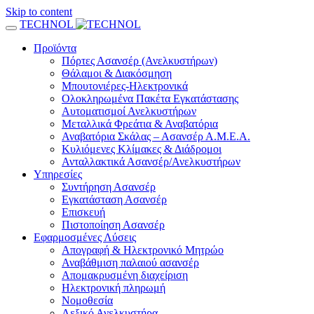
Skip to content
TECHNOL
Προϊόντα
Πόρτες Ασανσέρ (Ανελκυστήρων)
Θάλαμοι & Διακόσμηση
Μπουτονιέρες-Ηλεκτρονικά
Ολοκληρωμένα Πακέτα Εγκατάστασης
Αυτοματισμοί Ανελκυστήρων
Μεταλλικά Φρεάτια & Αναβατόρια
Αναβατόρια Σκάλας – Ασανσέρ Α.Μ.Ε.Α.
Κυλιόμενες Κλίμακες & Διάδρομοι
Ανταλλακτικά Ασανσέρ/Ανελκυστήρων
Υπηρεσίες
Συντήρηση Ασανσέρ
Εγκατάσταση Ασανσέρ
Επισκευή
Πιστοποίηση Ασανσέρ
Εφαρμοσμένες Λύσεις
Απογραφή & Ηλεκτρονικό Μητρώο
Αναβάθμιση παλαιού ασανσέρ
Απομακρυσμένη διαχείριση
Ηλεκτρονική πληρωμή
Νομοθεσία
Λεξικό Ανελκυστήρα