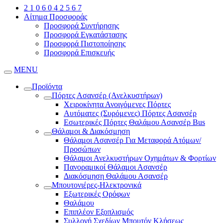
2 1 0 6 0 4 2 5 6 7
Αίτημα Προσφοράς
Προσφορά Συντήρησης
Προσφορά Εγκατάστασης
Προσφορά Πιστοποίησης
Προσφορά Επισκευής
MENU
Προϊόντα
Πόρτες Ασανσέρ (Ανελκυστήρων)
Χειροκίνητα Ανοιγόμενες Πόρτες
Αυτόματες (Συρόμενες) Πόρτες Ασανσέρ
Εσωτερικές Πόρτες Θαλάμου Ασανσέρ Bus
Θάλαμοι & Διακόσμηση
Θάλαμοι Ασανσέρ Για Μεταφορά Ατόμων/
Προσώπων
Θάλαμοι Ανελκυστήρων Οχημάτων & Φορτίων
Πανοραμικοί Θάλαμοι Ασανσέρ
Διακόσμηση Θαλάμου Ασανσέρ
Μπουτονιέρες-Ηλεκτρονικά
Εξωτερικές Ορόφων
Θαλάμου
Επιπλέον Εξοπλισμός
Συλλογή Σχεδίων Μπουτόν Κλήσεως