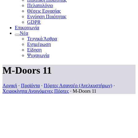
Πελατολόγιο
Θέσεις Εργασίας
Εγγύηση Ποιότητας
GDPR
Επικοινωνία
Νέα
Τεχνικά Άρθρα
Ενημέρωση
Είδηση
Ψυχαγωγία
M-Doors 11
Αρχική
·
Προϊόντα
·
Πόρτες Ασανσέρ (Ανελκυστήρων)
·
Χειροκίνητα Ανοιγόμενες Πόρτες
·
M-Doors 11