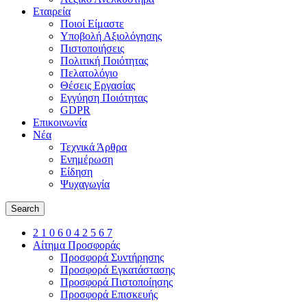
Εταιρεία
Ποιοί Είμαστε
Υποβολή Αξιολόγησης
Πιστοποιήσεις
Πολιτική Ποιότητας
Πελατολόγιο
Θέσεις Εργασίας
Εγγύηση Ποιότητας
GDPR
Επικοινωνία
Νέα
Τεχνικά Άρθρα
Ενημέρωση
Είδηση
Ψυχαγωγία
Search
2 1 0 6 0 4 2 5 6 7
Αίτημα Προσφοράς
Προσφορά Συντήρησης
Προσφορά Εγκατάστασης
Προσφορά Πιστοποίησης
Προσφορά Επισκευής