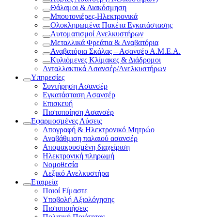
Θάλαμοι & Διακόσμηση
Μπουτονιέρες-Ηλεκτρονικά
Ολοκληρωμένα Πακέτα Εγκατάστασης
Αυτοματισμοί Ανελκυστήρων
Μεταλλικά Φρεάτια & Αναβατόρια
Αναβατόρια Σκάλας – Ασανσέρ Α.Μ.Ε.Α.
Κυλιόμενες Κλίμακες & Διάδρομοι
Ανταλλακτικά Ασανσέρ/Ανελκυστήρων
Υπηρεσίες
Συντήρηση Ασανσέρ
Εγκατάσταση Ασανσέρ
Επισκευή
Πιστοποίηση Ασανσέρ
Εφαρμοσμένες Λύσεις
Απογραφή & Ηλεκτρονικό Μητρώο
Αναβάθμιση παλαιού ασανσέρ
Απομακρυσμένη διαχείριση
Ηλεκτρονική πληρωμή
Νομοθεσία
Λεξικό Ανελκυστήρα
Εταιρεία
Ποιοί Είμαστε
Υποβολή Αξιολόγησης
Πιστοποιήσεις
Πολιτική Ποιότητας