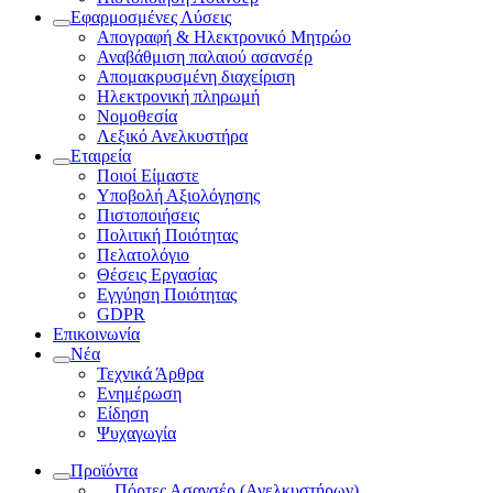
Εφαρμοσμένες Λύσεις
Απογραφή & Ηλεκτρονικό Μητρώο
Αναβάθμιση παλαιού ασανσέρ
Απομακρυσμένη διαχείριση
Ηλεκτρονική πληρωμή
Νομοθεσία
Λεξικό Ανελκυστήρα
Εταιρεία
Ποιοί Είμαστε
Υποβολή Αξιολόγησης
Πιστοποιήσεις
Πολιτική Ποιότητας
Πελατολόγιο
Θέσεις Εργασίας
Εγγύηση Ποιότητας
GDPR
Επικοινωνία
Νέα
Τεχνικά Άρθρα
Ενημέρωση
Είδηση
Ψυχαγωγία
Προϊόντα
Πόρτες Ασανσέρ (Ανελκυστήρων)