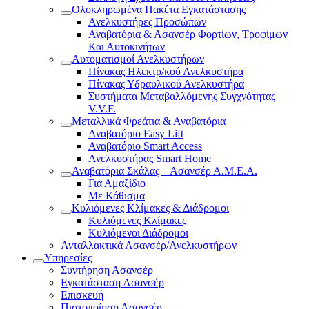
Ολοκληρωμένα Πακέτα Εγκατάστασης
Ανελκυστήρες Προσώπων
Αναβατόρια & Ασανσέρ Φορτίων, Τροφίμων
Και Αυτοκινήτων
Αυτοματισμοί Ανελκυστήρων
Πίνακας Ηλεκτρ/κού Ανελκυστήρα
Πίνακας Υδραυλικού Ανελκυστήρα
Συστήματα Μεταβαλλόμενης Συγχνότητας
V.V.F.
Μεταλλικά Φρεάτια & Αναβατόρια
Αναβατόριο Easy Lift
Αναβατόριο Smart Access
Ανελκυστήρας Smart Home
Αναβατόρια Σκάλας – Ασανσέρ Α.Μ.Ε.Α.
Για Αμαξίδιο
Με Κάθισμα
Κυλιόμενες Κλίμακες & Διάδρομοι
Κυλιόμενες Κλίμακες
Κυλιόμενοι Διάδρομοι
Ανταλλακτικά Ασανσέρ/Ανελκυστήρων
Υπηρεσίες
Συντήρηση Ασανσέρ
Εγκατάσταση Ασανσέρ
Επισκευή
Πιστοποίηση Ασανσέρ