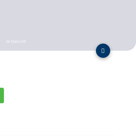
·
M-Doors 05