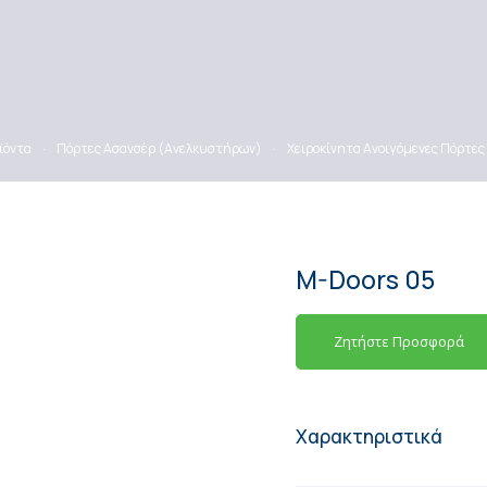
ϊόντα
·
Πόρτες Ασανσέρ (Ανελκυστήρων)
·
Χειροκίνητα Ανοιγόμενες Πόρτες
M-Doors 05
Ζητήστε Προσφορά
Χαρακτηριστικά