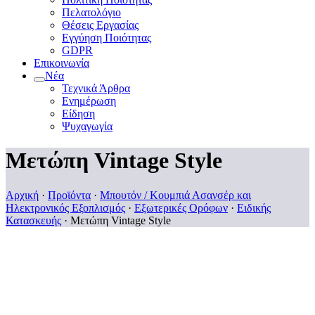
Πελατολόγιο
Θέσεις Εργασίας
Εγγύηση Ποιότητας
GDPR
Επικοινωνία
Νέα
Τεχνικά Άρθρα
Ενημέρωση
Είδηση
Ψυχαγωγία
Μετώπη Vintage Style
Αρχική
·
Προϊόντα
·
Μπουτόν / Κουμπιά Ασανσέρ και
Ηλεκτρονικός Εξοπλισμός
·
Εξωτερικές Ορόφων
·
Ειδικής
Κατασκευής
·
Μετώπη Vintage Style