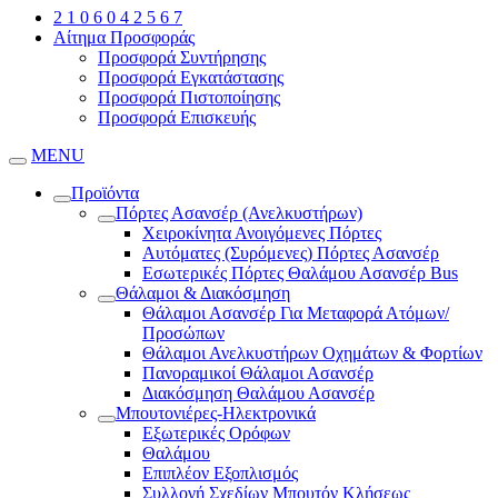
2 1 0 6 0 4 2 5 6 7
Αίτημα Προσφοράς
Προσφορά Συντήρησης
Προσφορά Εγκατάστασης
Προσφορά Πιστοποίησης
Προσφορά Επισκευής
MENU
Προϊόντα
Πόρτες Ασανσέρ (Ανελκυστήρων)
Χειροκίνητα Ανοιγόμενες Πόρτες
Αυτόματες (Συρόμενες) Πόρτες Ασανσέρ
Εσωτερικές Πόρτες Θαλάμου Ασανσέρ Bus
Θάλαμοι & Διακόσμηση
Θάλαμοι Ασανσέρ Για Μεταφορά Ατόμων/
Προσώπων
Θάλαμοι Ανελκυστήρων Οχημάτων & Φορτίων
Πανοραμικοί Θάλαμοι Ασανσέρ
Διακόσμηση Θαλάμου Ασανσέρ
Μπουτονιέρες-Ηλεκτρονικά
Εξωτερικές Ορόφων
Θαλάμου
Επιπλέον Εξοπλισμός
Συλλογή Σχεδίων Μπουτόν Κλήσεως