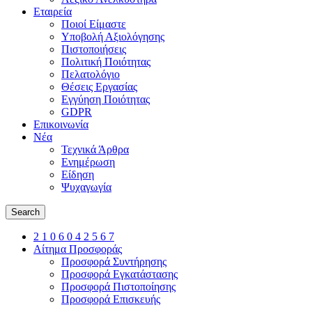
Εταιρεία
Ποιοί Είμαστε
Υποβολή Αξιολόγησης
Πιστοποιήσεις
Πολιτική Ποιότητας
Πελατολόγιο
Θέσεις Εργασίας
Εγγύηση Ποιότητας
GDPR
Επικοινωνία
Νέα
Τεχνικά Άρθρα
Ενημέρωση
Είδηση
Ψυχαγωγία
Search
2 1 0 6 0 4 2 5 6 7
Αίτημα Προσφοράς
Προσφορά Συντήρησης
Προσφορά Εγκατάστασης
Προσφορά Πιστοποίησης
Προσφορά Επισκευής