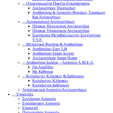
Ολοκληρωμένα Πακέτα Εγκατάστασης
Ανελκυστήρες Προσώπων
Αναβατόρια & Ασανσέρ Φορτίων, Τροφίμων
Και Αυτοκινήτων
Αυτοματισμοί Ανελκυστήρων
Πίνακας Ηλεκτρ/κού Ανελκυστήρα
Πίνακας Υδραυλικού Ανελκυστήρα
Συστήματα Μεταβαλλόμενης Συγχνότητας
V.V.F.
Μεταλλικά Φρεάτια & Αναβατόρια
Αναβατόριο Easy Lift
Αναβατόριο Smart Access
Ανελκυστήρας Smart Home
Αναβατόρια Σκάλας – Ασανσέρ Α.Μ.Ε.Α.
Για Αμαξίδιο
Με Κάθισμα
Κυλιόμενες Κλίμακες & Διάδρομοι
Κυλιόμενες Κλίμακες
Κυλιόμενοι Διάδρομοι
Ανταλλακτικά Ασανσέρ/Ανελκυστήρων
Υπηρεσίες
Συντήρηση Ασανσέρ
Εγκατάσταση Ασανσέρ
Επισκευή
Πιστοποίηση Ασανσέρ