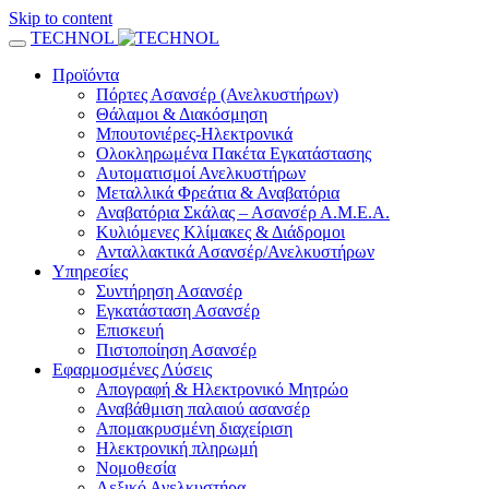
Skip to content
TECHNOL
Προϊόντα
Πόρτες Ασανσέρ (Ανελκυστήρων)
Θάλαμοι & Διακόσμηση
Μπουτονιέρες-Ηλεκτρονικά
Ολοκληρωμένα Πακέτα Εγκατάστασης
Αυτοματισμοί Ανελκυστήρων
Μεταλλικά Φρεάτια & Αναβατόρια
Αναβατόρια Σκάλας – Ασανσέρ Α.Μ.Ε.Α.
Κυλιόμενες Κλίμακες & Διάδρομοι
Ανταλλακτικά Ασανσέρ/Ανελκυστήρων
Υπηρεσίες
Συντήρηση Ασανσέρ
Εγκατάσταση Ασανσέρ
Επισκευή
Πιστοποίηση Ασανσέρ
Εφαρμοσμένες Λύσεις
Απογραφή & Ηλεκτρονικό Μητρώο
Αναβάθμιση παλαιού ασανσέρ
Απομακρυσμένη διαχείριση
Ηλεκτρονική πληρωμή
Νομοθεσία
Λεξικό Ανελκυστήρα