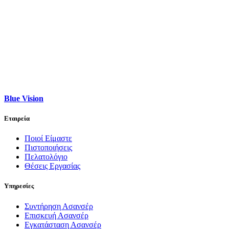
Blue Vision
Εταιρεία
Ποιοί Είμαστε
Πιστοποιήσεις
Πελατολόγιο
Θέσεις Εργασίας
Υπηρεσίες
Συντήρηση Ασανσέρ
Επισκευή Ασανσέρ
Εγκατάσταση Ασανσέρ