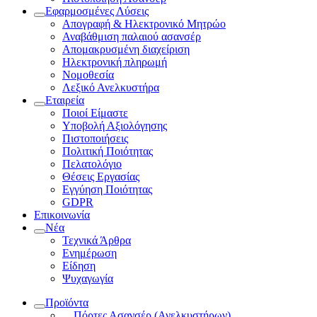
Εφαρμοσμένες Λύσεις
Απογραφή & Ηλεκτρονικό Μητρώο
Αναβάθμιση παλαιού ασανσέρ
Απομακρυσμένη διαχείριση
Ηλεκτρονική πληρωμή
Νομοθεσία
Λεξικό Ανελκυστήρα
Εταιρεία
Ποιοί Είμαστε
Υποβολή Αξιολόγησης
Πιστοποιήσεις
Πολιτική Ποιότητας
Πελατολόγιο
Θέσεις Εργασίας
Εγγύηση Ποιότητας
GDPR
Επικοινωνία
Νέα
Τεχνικά Άρθρα
Ενημέρωση
Είδηση
Ψυχαγωγία
Προϊόντα
Πόρτες Ασανσέρ (Ανελκυστήρων)