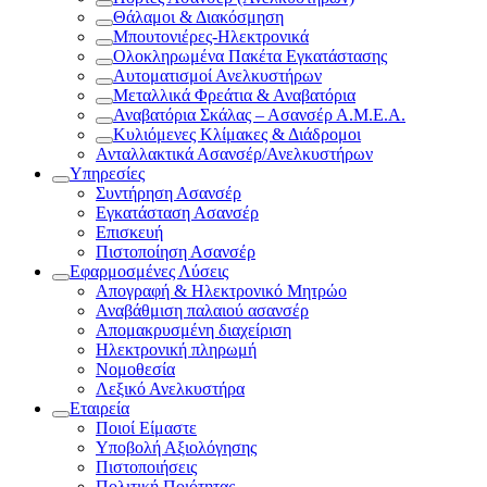
Θάλαμοι & Διακόσμηση
Μπουτονιέρες-Ηλεκτρονικά
Ολοκληρωμένα Πακέτα Εγκατάστασης
Αυτοματισμοί Ανελκυστήρων
Μεταλλικά Φρεάτια & Αναβατόρια
Αναβατόρια Σκάλας – Ασανσέρ Α.Μ.Ε.Α.
Κυλιόμενες Κλίμακες & Διάδρομοι
Ανταλλακτικά Ασανσέρ/Ανελκυστήρων
Υπηρεσίες
Συντήρηση Ασανσέρ
Εγκατάσταση Ασανσέρ
Επισκευή
Πιστοποίηση Ασανσέρ
Εφαρμοσμένες Λύσεις
Απογραφή & Ηλεκτρονικό Μητρώο
Αναβάθμιση παλαιού ασανσέρ
Απομακρυσμένη διαχείριση
Ηλεκτρονική πληρωμή
Νομοθεσία
Λεξικό Ανελκυστήρα
Εταιρεία
Ποιοί Είμαστε
Υποβολή Αξιολόγησης
Πιστοποιήσεις
Πολιτική Ποιότητας