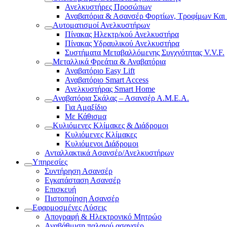
Ανελκυστήρες Προσώπων
Αναβατόρια & Ασανσέρ Φορτίων, Τροφίμων Και
Αυτοματισμοί Ανελκυστήρων
Πίνακας Ηλεκτρ/κού Ανελκυστήρα
Πίνακας Υδραυλικού Ανελκυστήρα
Συστήματα Μεταβαλλόμενης Συγχνότητας V.V.F.
Μεταλλικά Φρεάτια & Αναβατόρια
Αναβατόριο Easy Lift
Αναβατόριο Smart Access
Ανελκυστήρας Smart Home
Αναβατόρια Σκάλας – Ασανσέρ Α.Μ.Ε.Α.
Για Αμαξίδιο
Με Κάθισμα
Κυλιόμενες Κλίμακες & Διάδρομοι
Κυλιόμενες Κλίμακες
Κυλιόμενοι Διάδρομοι
Ανταλλακτικά Ασανσέρ/Ανελκυστήρων
Υπηρεσίες
Συντήρηση Ασανσέρ
Εγκατάσταση Ασανσέρ
Επισκευή
Πιστοποίηση Ασανσέρ
Εφαρμοσμένες Λύσεις
Απογραφή & Ηλεκτρονικό Μητρώο
Αναβάθμιση παλαιού ασανσέρ