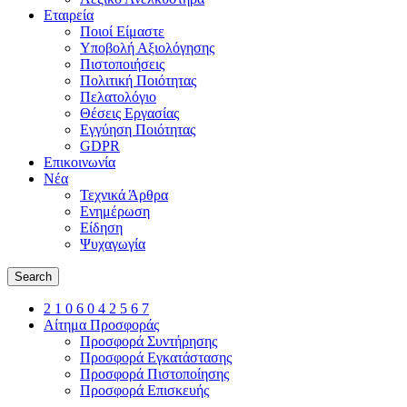
Εταιρεία
Ποιοί Είμαστε
Υποβολή Αξιολόγησης
Πιστοποιήσεις
Πολιτική Ποιότητας
Πελατολόγιο
Θέσεις Εργασίας
Εγγύηση Ποιότητας
GDPR
Επικοινωνία
Νέα
Τεχνικά Άρθρα
Ενημέρωση
Είδηση
Ψυχαγωγία
Search
2 1 0 6 0 4 2 5 6 7
Αίτημα Προσφοράς
Προσφορά Συντήρησης
Προσφορά Εγκατάστασης
Προσφορά Πιστοποίησης
Προσφορά Επισκευής