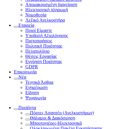
Απομακρυσμένη διαχείριση
Ηλεκτρονική πληρωμή
Νομοθεσία
Λεξικό Ανελκυστήρα
Εταιρεία
Ποιοί Είμαστε
Υποβολή Αξιολόγησης
Πιστοποιήσεις
Πολιτική Ποιότητας
Πελατολόγιο
Θέσεις Εργασίας
Εγγύηση Ποιότητας
GDPR
Επικοινωνία
Νέα
Τεχνικά Άρθρα
Ενημέρωση
Είδηση
Ψυχαγωγία
Προϊόντα
Πόρτες Ασανσέρ (Ανελκυστήρων)
Θάλαμοι & Διακόσμηση
Μπουτονιέρες-Ηλεκτρονικά
Ολοκληρωμένα Πακέτα Εγκατάστασης