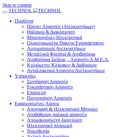
Skip to content
TECHNOL
Προϊόντα
Πόρτες Ασανσέρ (Ανελκυστήρων)
Θάλαμοι & Διακόσμηση
Μπουτονιέρες-Ηλεκτρονικά
Ολοκληρωμένα Πακέτα Εγκατάστασης
Αυτοματισμοί Ανελκυστήρων
Μεταλλικά Φρεάτια & Αναβατόρια
Αναβατόρια Σκάλας – Ασανσέρ Α.Μ.Ε.Α.
Κυλιόμενες Κλίμακες & Διάδρομοι
Ανταλλακτικά Ασανσέρ/Ανελκυστήρων
Υπηρεσίες
Συντήρηση Ασανσέρ
Εγκατάσταση Ασανσέρ
Επισκευή
Πιστοποίηση Ασανσέρ
Εφαρμοσμένες Λύσεις
Απογραφή & Ηλεκτρονικό Μητρώο
Αναβάθμιση παλαιού ασανσέρ
Απομακρυσμένη διαχείριση
Ηλεκτρονική πληρωμή
Νομοθεσία
Λεξικό Ανελκυστήρα