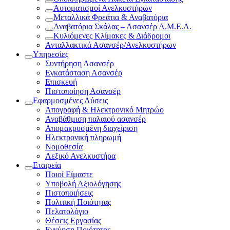
Αυτοματισμοί Ανελκυστήρων
Μεταλλικά Φρεάτια & Αναβατόρια
Αναβατόρια Σκάλας – Ασανσέρ Α.Μ.Ε.Α.
Κυλιόμενες Κλίμακες & Διάδρομοι
Ανταλλακτικά Ασανσέρ/Ανελκυστήρων
Υπηρεσίες
Συντήρηση Ασανσέρ
Εγκατάσταση Ασανσέρ
Επισκευή
Πιστοποίηση Ασανσέρ
Εφαρμοσμένες Λύσεις
Απογραφή & Ηλεκτρονικό Μητρώο
Αναβάθμιση παλαιού ασανσέρ
Απομακρυσμένη διαχείριση
Ηλεκτρονική πληρωμή
Νομοθεσία
Λεξικό Ανελκυστήρα
Εταιρεία
Ποιοί Είμαστε
Υποβολή Αξιολόγησης
Πιστοποιήσεις
Πολιτική Ποιότητας
Πελατολόγιο
Θέσεις Εργασίας
Εγγύηση Ποιότητας