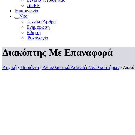
GDPR
Επικοινωνία
Νέα
Τεχνικά Άρθρα
Ενημέρωση
Είδηση
Ψυχαγωγία
Διακόπτης Με Επαναφορά
Αρχική
·
Προϊόντα
·
Ανταλλακτικά Ασανσέρ/Ανελκυστήρων
·
Διακό