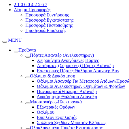
2 1 0 6 0 4 2 5 6 7
Αίτημα Προσφοράς
Προσφορά Συντήρησης
Προσφορά Εγκατάστασης
Προσφορά Πιστοποίησης
Προσφορά Επισκευής
MENU
Προϊόντα
Πόρτες Ασανσέρ (Ανελκυστήρων)
Χειροκίνητα Ανοιγόμενες Πόρτες
Αυτόματες (Συρόμενες) Πόρτες Ασανσέρ
Εσωτερικές Πόρτες Θαλάμου Ασανσέρ Bus
Θάλαμοι & Διακόσμηση
Θάλαμοι Ασανσέρ Για Μεταφορά Ατόμων/Προσ
Θάλαμοι Ανελκυστήρων Οχημάτων & Φορτίων
Πανοραμικοί Θάλαμοι Ασανσέρ
Διακόσμηση Θαλάμου Ασανσέρ
Μπουτονιέρες-Ηλεκτρονικά
Εξωτερικές Ορόφων
Θαλάμου
Επιπλέον Εξοπλισμός
Συλλογή Σχεδίων Μπουτόν Κλήσεως
Ολοκληρωμένα Πακέτα Εγκατάστασης