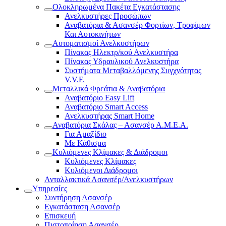
Ολοκληρωμένα Πακέτα Εγκατάστασης
Ανελκυστήρες Προσώπων
Αναβατόρια & Ασανσέρ Φορτίων, Τροφίμων
Και Αυτοκινήτων
Αυτοματισμοί Ανελκυστήρων
Πίνακας Ηλεκτρ/κού Ανελκυστήρα
Πίνακας Υδραυλικού Ανελκυστήρα
Συστήματα Μεταβαλλόμενης Συγχνότητας
V.V.F.
Μεταλλικά Φρεάτια & Αναβατόρια
Αναβατόριο Easy Lift
Αναβατόριο Smart Access
Ανελκυστήρας Smart Home
Αναβατόρια Σκάλας – Ασανσέρ Α.Μ.Ε.Α.
Για Αμαξίδιο
Με Κάθισμα
Κυλιόμενες Κλίμακες & Διάδρομοι
Κυλιόμενες Κλίμακες
Κυλιόμενοι Διάδρομοι
Ανταλλακτικά Ασανσέρ/Ανελκυστήρων
Υπηρεσίες
Συντήρηση Ασανσέρ
Εγκατάσταση Ασανσέρ
Επισκευή
Πιστοποίηση Ασανσέρ