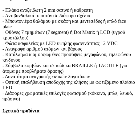
- Πλάκα ανοξείδωτη 2 mm σατινέ ή καθρέπτη
- Αντιβανδαλικά μπουτόν σε διάφορα σχέδια
- Μπουτονιέρα θαλάμου με σκάφη και μεντεσέδες ή απλό face
plate
- Οθόνες 7 τμημάτων (7 segment) ή Dot Matrix ή LCD (υγρού
κρυστάλλου)
- Φώτα ασφαλείας με LED υψηλής φωτεινότητας 12 VDC
- Αναγραφή αριθμού ατόμων και βάρους
- Κατάλληλα διαμορφωμένες προσόψεις μεγαφώνου, τηλεφώνου
κινδύνου
- Σύμβολα κομβίων και σε κώδικα BRAILLE ή TACTILE (για
άτομα με προβλήματα όρασης)
- Δυνατότητα αναγραφής ειδικών λογοτύπων
- Οπτική επαλήθευση αποδοχής της κλήσης με φωτιζόμενο πλαίσιο
LED
- Διάφορες χρωματικές επιλογές φωτισμού (κόκκινο, μπλε, λευκό,
πράσινο)
Σχετικά προϊόντα