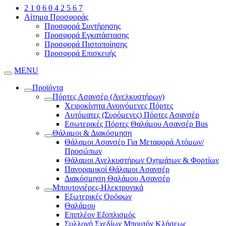
2 1 0 6 0 4 2 5 6 7
Αίτημα Προσφοράς
Προσφορά Συντήρησης
Προσφορά Εγκατάστασης
Προσφορά Πιστοποίησης
Προσφορά Επισκευής
MENU
Προϊόντα
Πόρτες Ασανσέρ (Ανελκυστήρων)
Χειροκίνητα Ανοιγόμενες Πόρτες
Αυτόματες (Συρόμενες) Πόρτες Ασανσέρ
Εσωτερικές Πόρτες Θαλάμου Ασανσέρ Bus
Θάλαμοι & Διακόσμηση
Θάλαμοι Ασανσέρ Για Μεταφορά Ατόμων/
Προσώπων
Θάλαμοι Ανελκυστήρων Οχημάτων & Φορτίων
Πανοραμικοί Θάλαμοι Ασανσέρ
Διακόσμηση Θαλάμου Ασανσέρ
Μπουτονιέρες-Ηλεκτρονικά
Εξωτερικές Ορόφων
Θαλάμου
Επιπλέον Εξοπλισμός
Συλλογή Σχεδίων Μπουτόν Κλήσεως