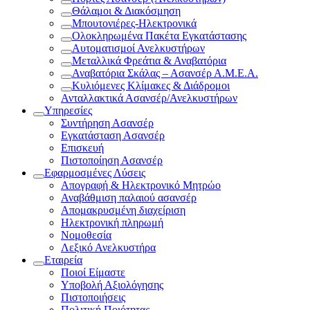
Θάλαμοι & Διακόσμηση
Μπουτονιέρες-Ηλεκτρονικά
Ολοκληρωμένα Πακέτα Εγκατάστασης
Αυτοματισμοί Ανελκυστήρων
Μεταλλικά Φρεάτια & Αναβατόρια
Αναβατόρια Σκάλας – Ασανσέρ Α.Μ.Ε.Α.
Κυλιόμενες Κλίμακες & Διάδρομοι
Ανταλλακτικά Ασανσέρ/Ανελκυστήρων
Υπηρεσίες
Συντήρηση Ασανσέρ
Εγκατάσταση Ασανσέρ
Επισκευή
Πιστοποίηση Ασανσέρ
Εφαρμοσμένες Λύσεις
Απογραφή & Ηλεκτρονικό Μητρώο
Αναβάθμιση παλαιού ασανσέρ
Απομακρυσμένη διαχείριση
Ηλεκτρονική πληρωμή
Νομοθεσία
Λεξικό Ανελκυστήρα
Εταιρεία
Ποιοί Είμαστε
Υποβολή Αξιολόγησης
Πιστοποιήσεις
Πολιτική Ποιότητας