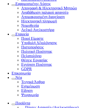
Εφαρμοσμένες Λύσεις
Απογραφή & Ηλεκτρονικό Μητρώο
Αναβάθμιση παλαιού ασανσέρ
Απομακρυσμένη διαχείριση
Ηλεκτρονική πληρωμή
Νομοθεσία
Λεξικό Ανελκυστήρα
Εταιρεία
Ποιοί Είμαστε
Υποβολή Αξιολόγησης
Πιστοποιήσεις
Πολιτική Ποιότητας
Πελατολόγιο
Θέσεις Εργασίας
Εγγύηση Ποιότητας
GDPR
Επικοινωνία
Νέα
Τεχνικά Άρθρα
Ενημέρωση
Είδηση
Ψυχαγωγία
Προϊόντα
Πόρτες Ασανσέρ (Ανελκυστήρων)