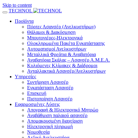
Skip to content
TECHNOL
Προϊόντα
Πόρτες Ασανσέρ (Ανελκυστήρων)
Θάλαμοι & Διακόσμηση
Μπουτονιέρες-Ηλεκτρονικά
Ολοκληρωμένα Πακέτα Εγκατάστασης
Αυτοματισμοί Ανελκυστήρων
Μεταλλικά Φρεάτια & Αναβατόρια
Αναβατόρια Σκάλας – Ασανσέρ Α.Μ.Ε.Α.
Κυλιόμενες Κλίμακες & Διάδρομοι
Ανταλλακτικά Ασανσέρ/Ανελκυστήρων
Υπηρεσίες
Συντήρηση Ασανσέρ
Εγκατάσταση Ασανσέρ
Επισκευή
Πιστοποίηση Ασανσέρ
Εφαρμοσμένες Λύσεις
Απογραφή & Ηλεκτρονικό Μητρώο
Αναβάθμιση παλαιού ασανσέρ
Απομακρυσμένη διαχείριση
Ηλεκτρονική πληρωμή
Νομοθεσία
Λεξικό Ανελκυστήρα