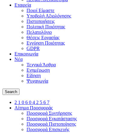
Εταιρεία
Ποιοί Είμαστε
Υποβολή Αξιολόγησης
Πιστοποιήσεις
Πολιτική Ποιότητας
Πελατολόγιο
Θέσεις Εργασίας
Εγγύηση Ποιότητας
GDPR
Επικοινωνία
Νέα
Τεχνικά Άρθρα
Ενημέρωση
Είδηση
Ψυχαγωγία
Search
2 1 0 6 0 4 2 5 6 7
Αίτημα Προσφοράς
Προσφορά Συντήρησης
Προσφορά Εγκατάστασης
Προσφορά Πιστοποίησης
Προσφορά Επισκευής