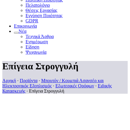
Πελατολόγιο
Θέσεις Εργασίας
Εγγύηση Ποιότητας
GDPR
Επικοινωνία
Νέα
Τεχνικά Άρθρα
Ενημέρωση
Είδηση
Ψυχαγωγία
Επίγεια Στρογγυλή
Αρχική
·
Προϊόντα
·
Μπουτόν / Κουμπιά Ασανσέρ και
Ηλεκτρονικός Εξοπλισμός
·
Εξωτερικές Ορόφων
·
Ειδικής
Κατασκευής
·
Επίγεια Στρογγυλή