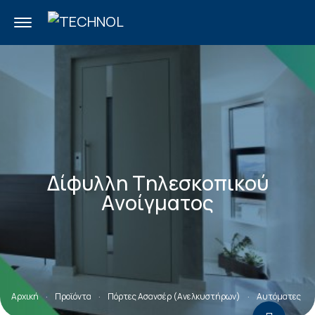
TECHNOL
Sear
Δίφυλλη Τηλεσκοπικού
Ανοίγματος
Αρχική
·
Προϊόντα
·
Πόρτες Ασανσέρ (Ανελκυστήρων)
·
Αυτόματες (Σ